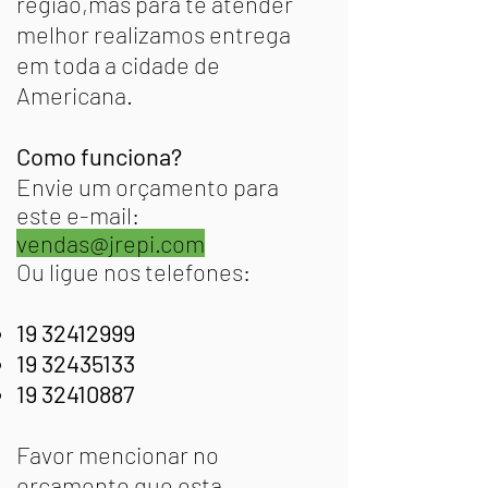
região,mas para te atender
melhor realizamos entrega
em toda a cidade de
Americana.
Como funciona?
Envie um orçamento para
este e-mail:
vendas@jrepi.com
Ou ligue nos telefones:
19 32412999
19 32435133
19 32410887
Favor mencionar no
orçamento que esta