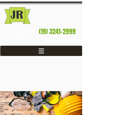
(19) 3241-2999
ENTRE EM
CONTATO
vendas@jrepi.com
Loja de EPI em
Americana