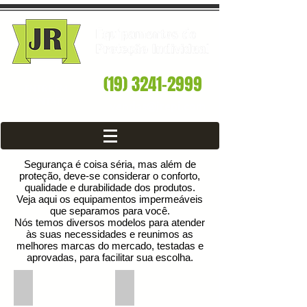
(19) 3241-2999
ENTRE EM
CONTATO
vendas@jrepi.com
Segurança é coisa séria, mas além de
proteção, deve-se considerar o conforto,
qualidade e durabilidade dos produtos.
Veja aqui os equipamentos impermeáveis
que separamos para você.
Nós temos diversos modelos para atender
às suas necessidades e reunimos as
melhores marcas do mercado, testadas e
aprovadas, para facilitar sua escolha.
Capa Trevira Amarela - CA 28451
Capa de chuva - Transparente Imper
Capa
Capa