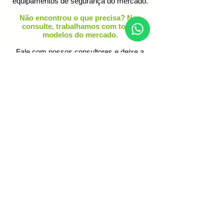
equipamentos de segurança do mercado.
Não encontrou o que precisa? Nos
consulte, trabalhamos com todos
modelos do mercado.
Fale com nossos consultores e deixe a
gente cuidar da sua segurança!
Home
Ligar agora!
Contato