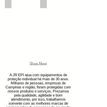
Mascara Destra com 1 Filtro VO/GA
Mascara Simples Tripla Branca ( com 5
Mascara
Mascara
Destra
Simples
com
Tripla
1
Branca
Filtro
(
VO/GA
com
50
pç
)
Show More
A JR EPI atua com equipamentos de
proteção individual há mais de 30 anos.
Milhares de pessoas, empresas de
Campinas e região, foram protegidas com
nossos produtos e serviços. ​Prezamos
pela qualidade, agilidade e bom
atendimento, por isso, trabalhamos
somente com as melhores marcas de