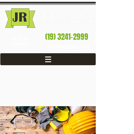
(19) 3241-2999
ENTRE EM
CONTATO
vendas@jrepi.com
Loja de EPI em
Sousas