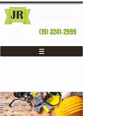
(19) 3241-2999
ENTRE EM
CONTATO
vendas@jrepi.com
Loja de EPI em
Cosmópolis